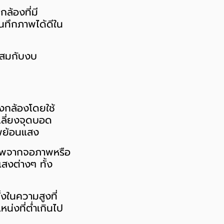
ล้องที่มี
นทึกภาพได้ดีใน
าะสมกับงบ
งกล้องโดยใช้
เลี่ยงจุดบอด
พย้อนแสง
าพจากจอภาพหรือ
งต่างๆ ทั้ง
งในความสูงที่
น่งที่ต่ำเกินไป