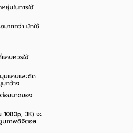
หยุ่นในการใช้
ือมากกว่า มักใช้
ที่แคบควรใช้
ีมุมแคบและติด
มุมกว้าง
ีผลต่อขนาดของ
่น 1080p, 3K) จะ
ถซูมภาพดิจิตอล