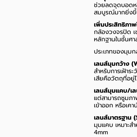
ช่วยลดจุดบอดหรือ
สมบูรณ์มากยิ่งขึ
เพิ่มประสิทธิภาพ
กล้องวงจรปิด เ
หลักฐานในชั้นศา
ประเภทของมุมกล
เลนส์มุมกว้าง 
สำหรับการเฝ้าระว
เสียคือวัตถุที่อ
เลนส์มุมแคบ/เล
แต่สามารถซูมภาพว
เข้าออก หรือเคาน
เลนส์มาตรฐาน 
มุมแคบ เหมาะสำห
4mm