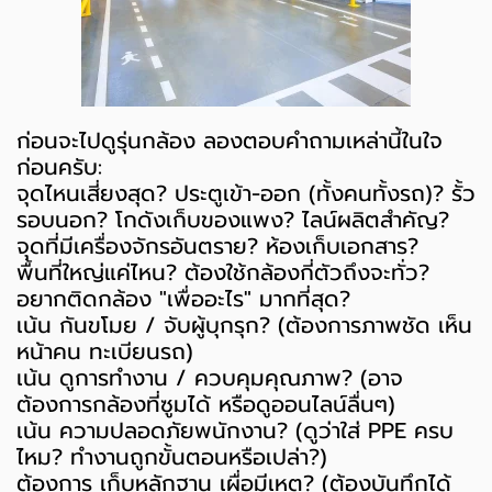
ก่อนจะไปดูรุ่นกล้อง ลองตอบคำถามเหล่านี้ในใจ
ก่อนครับ:
จุดไหนเสี่ยงสุด? ประตูเข้า-ออก (ทั้งคนทั้งรถ)? รั้ว
รอบนอก? โกดังเก็บของแพง? ไลน์ผลิตสำคัญ?
จุดที่มีเครื่องจักรอันตราย? ห้องเก็บเอกสาร?
พื้นที่ใหญ่แค่ไหน? ต้องใช้กล้องกี่ตัวถึงจะทั่ว?
อยากติดกล้อง "เพื่ออะไร" มากที่สุด?
เน้น กันขโมย / จับผู้บุกรุก? (ต้องการภาพชัด เห็น
หน้าคน ทะเบียนรถ)
เน้น ดูการทำงาน / ควบคุมคุณภาพ? (อาจ
ต้องการกล้องที่ซูมได้ หรือดูออนไลน์ลื่นๆ)
เน้น ความปลอดภัยพนักงาน? (ดูว่าใส่ PPE ครบ
ไหม? ทำงานถูกขั้นตอนหรือเปล่า?)
ต้องการ เก็บหลักฐาน เผื่อมีเหตุ? (ต้องบันทึกได้