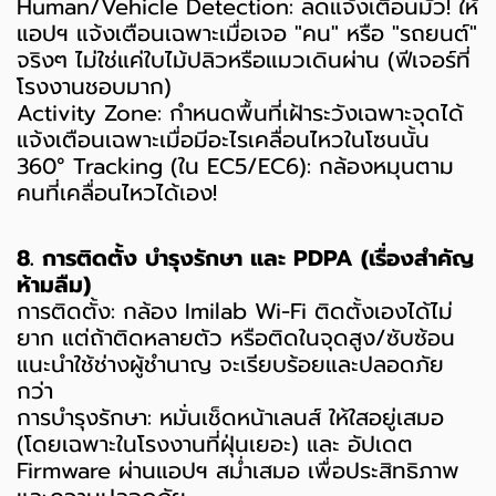
Human/Vehicle Detection: ลดแจ้งเตือนมั่ว! ให้
แอปฯ แจ้งเตือนเฉพาะเมื่อเจอ "คน" หรือ "รถยนต์"
จริงๆ ไม่ใช่แค่ใบไม้ปลิวหรือแมวเดินผ่าน (ฟีเจอร์ที่
โรงงานชอบมาก)
Activity Zone: กำหนดพื้นที่เฝ้าระวังเฉพาะจุดได้
แจ้งเตือนเฉพาะเมื่อมีอะไรเคลื่อนไหวในโซนนั้น
360° Tracking (ใน EC5/EC6): กล้องหมุนตาม
คนที่เคลื่อนไหวได้เอง!
8. การติดตั้ง บำรุงรักษา และ PDPA (เรื่องสำคัญ
ห้ามลืม)
การติดตั้ง: กล้อง Imilab Wi-Fi ติดตั้งเองได้ไม่
ยาก แต่ถ้าติดหลายตัว หรือติดในจุดสูง/ซับซ้อน
แนะนำใช้ช่างผู้ชำนาญ จะเรียบร้อยและปลอดภัย
กว่า
การบำรุงรักษา: หมั่นเช็ดหน้าเลนส์ ให้ใสอยู่เสมอ
(โดยเฉพาะในโรงงานที่ฝุ่นเยอะ) และ อัปเดต
Firmware ผ่านแอปฯ สม่ำเสมอ เพื่อประสิทธิภาพ