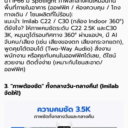
น้ำ IP66 มี Spotlight ภาพสีกลางคืนเหมือนกัน
พื้นที่ภายในอาคาร (ออฟฟิศ / ห้องควบคุม / โถง
ทางเดิน / โซนผลิตที่ไม่ร้อน):
แนะนำ: Imilab C22 / C30 (กล้อง Indoor 360°)
ดียังไง? ให้ภาพคมชัดระดับ C22 2.5K และC30
3K, หมุนดูได้รอบทิศทาง 360° ผ่านแอปฯ, มี AI
จับคน/เสียง (เช่น เสียงของตก เสียงกระจกแตก),
พูดคุยโต้ตอบได้ (Two-Way Audio) สั่งงาน
พนักงาน หรือคุยกับคนในออฟฟิศได้เลย, ดีไซน์
สวยงาม ติดตั้งง่าย (เหมาะกับโซนสะอาด/
ออฟฟิศ)
3. "ภาพต้องชัด" ทั้งกลางวัน-กลางคืน! (Imilab
จัดให้!)