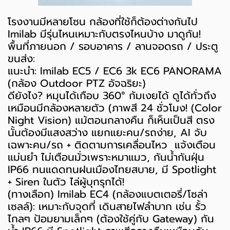
โรงงานมีหลายโซน กล้องที่ใช้ก็ต้องต่างกันไป
Imilab มีรุ่นไหนเหมาะกับตรงไหนบ้าง มาดูกัน!
พื้นที่ภายนอก / รอบอาคาร / ลานจอดรถ / ประตู
ขนส่ง:
แนะนำ: Imilab EC5 / EC6 3k EC6 PANORAMA
(กล้อง Outdoor PTZ อัจฉริยะ)
ดียังไง? หมุนได้เกือบ 360° ก้มเงยได้ ดูได้ทั่วถึง
เหมือนมีกล้องหลายตัว (ภาพสี 24 ชั่วโมง! (Color
Night Vision) แม้ตอนกลางคืน ก็เห็นเป็นสี ตรง
นั้นต้องมีแสงสว่าง แยกแยะคน/รถง่าย, AI จับ
เฉพาะคน/รถ + ติดตามการเคลื่อนไหว แจ้งเตือน
แม่นยำ ไม่เตือนมั่วเพราะหมาแมว, กันน้ำกันฝุ่น
IP66 ทนแดดทนฝนเมืองไทยสบาย, มี Spotlight
+ Siren ในตัว ไล่ผู้บุกรุกได้!
(ทางเลือก) Imilab EC4 (กล้องแบตเตอรี่/โซล่า
เซลล์): เหมาะกับจุดที่ เดินสายไฟลำบาก เช่น รั้ว
ไกลๆ ป้อมยามเล็กๆ (ต้องใช้คู่กับ Gateway) กัน