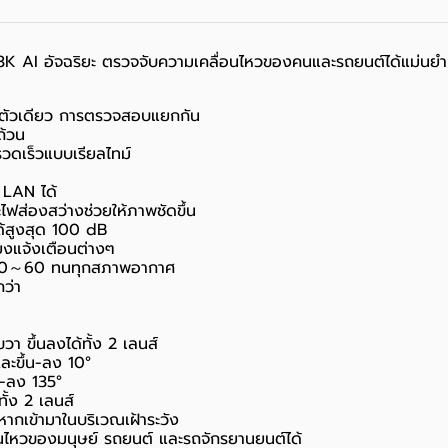
I อัจฉริยะ ตรวจจับความเคลื่อนไหวของคนและรถยนต์ได้แม่นยำ ส่งแ
นตัวเดียว การตรวจสอบแยกกัน
ถ้วน
รวดเร็วแบบเรียลไทม์
 LAN ได้
ฟส่องสว่างช่วยให้ภาพชัดขึ้น
ด้สูงสุด 100 dB
สียงแจ้งเตือนต่างๆ
มิ -30～60 ทนทุกสภาพอากาศ
ว่า
 ขึ้นลงได้ทั้ง 2 เลนส์
ะขึ้น-ลง 10°
น-ลง 135°
้ง 2 เลนส์
ากเข้ามาในบริเวณเฝ้าระวัง
ไหวของมนุษย์ รถยนต์ และรถจักรยานยนต์ได้