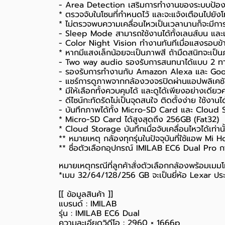
- Area Detection เสริมการทำงานของระบบป้องกั
* ตรวจจับในโซนที่กำหนดไว้ และจะแจ้งเตือนไปยังโท
* ไม่ตรวจพบความเคลื่อนไหวเป็นเวลานานก็จะมีการแ
- Sleep Mode สามารถใช้งานได้ทั้งเลนส์บน และเล
- Color Night Vision ทำงานทันทีเมื่อแสงรอบข
* หากมีแสงเล็กน้อยจะเป็นภาพสี ถ้ามืดสนิทจะเป
- Two way audio รองรับการสนทนาได้แบบ 2 ท
- รองรับการทำงานกับ Amazon Alexa และ Goo
- แชร์การดูภาพจากกล้องวงจรปิดผ่านแอปพลิเคชั
* มีให้เลือกทั้งควบคุมได้ และดูได้เพียงอย่างเดียว
- ดีไซน์กะทัดรัดไม่เป็นจุดสนใจ ติดตั้งง่าย ใช้งานไ
- บันทึกภาพได้ทั้ง Micro-SD Card และ Cloud 
* Micro-SD Card ได้สูงสุดถึง 256GB (Fat32)
* Cloud Storage บันทึกเมื่อจับเคลื่อนไหวได้เท่านั
** หมายเหตุ กล้องทุกรุ่นในปัจจุบันที่ใช้แอพ Mi
** ชื่อตัวเลือกอุปกรณ์ IMILAB EC6 Dual Pro ก
หมายเหตุกรณีที่ลูกค้าสั่งตัวเลือกกล้องพร้อมเมมโม
*เมม 32/64/128/256 GB จะเป็นยี่ห้อ Lexar ประ
[[ ข้อมูลสินค้า ]]
แบรนด์ : IMILAB
รุ่น : IMILAB EC6 Dual
ความละเอียดวิดีโอ : 2960 × 1666p