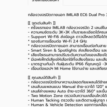
รายละเอียดสินค้า
กล้องวงจรปิดภายนอก IMILAB EC6 Dual Pro 3K A
[[ จุดเด่นสินค้า ]]
- ครั้งแรกของ IMILAB กล้องวงจรปิด 2 เลนส์ใ
- ความคมชัดระดับ 3K+3K เก็บรายละเอียดได้ครบ
- Support Wi-Fi6 ส่งข้อมูล ดาวน์โหลดวิดีโอได้
* รองรับการเชื่อมต่อ Wi-Fi 2.4 GHz
*
กล้องวงจรปิดภายนอก
สามารถเชื่อมต่อกับสาย
- Smart Siren & Spotlights ส่งเสียงเตือน และไ
* เสียงไซเรนสามารถปรับระดับความดังของเสียงไ
* มีเอฟเฟ็กต์เสียงให้เลือกใช้ทั้งเสียงไซเรน และเ
- มาตรฐานกันน้ำ กันฝุ่นระดับ IP66 ที่อุณหภู
- เชื่อมต่อแอปฯ Mi Home ใช้งานง่าย และเสถียรก
[[ คุณสมบัติสินค้า ]]
-
กล้องวงจรปิด
รักษาความปลอดภัยแพลนได้ซ้ายขวา
* เลนส์บนแพลนแบบ Manual ซ้าย-ขวาได้ 120° แล
* เลนส์ล่างแพลน Auto ซ้าย-ขวาได้ 360° และขึ้
- Two Motion Zone ตรวจจับความเคลื่อนไหวได้ทั
- Human Tacking ตรวจจับ และติดตามผู้บุกรุก ห
- Human & Vehicle Detection แยกการเคลื่อน