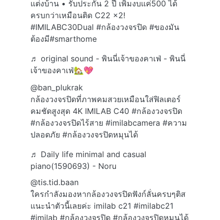
แต่งบ้าน • รับประกัน 2 ปี เพิ่มงบแค่500 ได้
ครบกว่าเหมือนติด C22 x2!
#IMILABC30Dual
#กล้องวงจรปิด
#ของมัน
ต้องมี
#smarthome
♬ original sound - พินนี่เจ้าของคาเฟ่ - พินนี่
เจ้าของคาเฟ่🏡💖
@ban_plukrak
กล้องวงจรปิดที่ภาพคมสวยเหมือนใส่ฟิลเตอร์
คมชัดสูงสุด 4K IMILAB C40
#กล้องวงจรปิด
#กล้องวงจรปิดไร้สาย
#imilabcamera
#ความ
ปลอดภัย
#กล้องวงจรปิดหมุนได้
♬ Daily life minimal and casual
piano(1590693) - Noru
@tis.tid.baan
ใครกำลังมองหากล้องวงจรปิดฟังก์ลั่นครบๆติส
แนะนำตัวนี้เลยค่ะ imilab c21
#imilabc21
#imilab
#กล้องวงจรปิด
#กล้องวงจรปิดหมุนได้