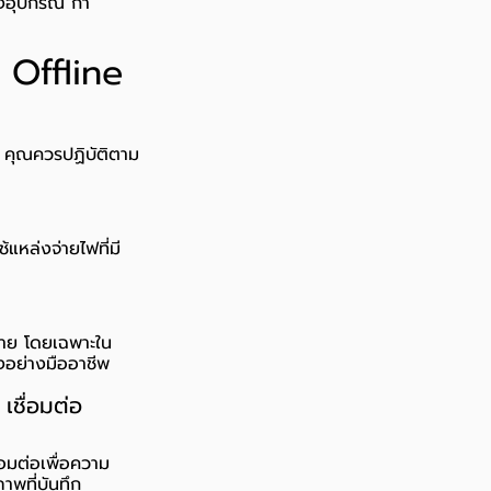
องอุปกรณ์ กา
 Offline
e คุณควรปฏิบัติตาม
แหล่งจ่ายไฟที่มี
าย โดยเฉพาะใน
งอย่างมืออาชีพ
เชื่อมต่อ
อมต่อเพื่อความ
พที่บันทึก