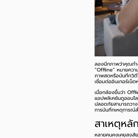
ลองนึกภาพว่าคุณกำล
“Offline” หมายความว
ภาพสดหรือบันทึกวิดี
เชื่อมต่ออินเทอร์เน็
เมื่อกล้องขึ้นว่า O
แอปพลิเคชันดูออนไลน
ปลอดภัยสามารถวางแผ
การบันทึกเหตุการณ์
สาเหตุหลั
หลายคนคงเคยสงสัย