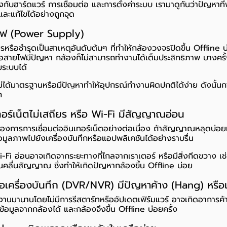
้องกับฮาร์ดแวร์ การเชื่อมต่อ และการตั้งค่าระบบ เรามาดูกันว่าปัญหาที
ุและแก้ไขได้อย่างถูกจุด
ไฟ (Power Supply)
ียรหรือชำรุดเป็นสาเหตุอันดับต้นๆ ที่ทำให้กล้องวงจรปิดขึ้น Offline 
ือสายไฟมีปัญหา กล้องก็ไม่สามารถทำงานได้เต็มประสิทธิภาพ บางคร
ับระบบได้
ไม่ได้มาตรฐานหรือมีปัญหาทำให้อุปกรณ์ทำงานผิดปกติได้ง่าย ดังนั้นกา
ก
เทอร์เน็ตไม่เสถียร หรือ Wi-Fi มีสัญญาณอ่อน
งการการเชื่อมต่ออินเทอร์เน็ตอย่างต่อเนื่อง ถ้าสัญญาณหลุดบ่อยห
อมูลภาพไปยังเครื่องบันทึกหรือแอปพลิเคชันได้อย่างราบรื่น
i อ่อนอาจเกิดจากระยะทางที่ไกลจากเราเตอร์ หรือมีสิ่งกีดขวาง เช
นคลื่นสัญญาณ ซึ่งทำให้เกิดปัญหากล้องขึ้น Offline บ่อย
อเครื่องบันทึก (DVR/NVR) มีปัญหาค้าง (Hang) หรือ
ใช้งานมานานโดยไม่มีการรีสตาร์ทหรืออัปเดตเฟิร์มแวร์ อาจเกิดอาการ
ข้อมูลจากกล้องได้ และกล้องจึงขึ้น Offline บ่อยครั้ง