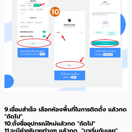
9.เชื่อมสำเร็จ เลือกห้องพื้นที่ในการติดตั้ง แล้วกด
"ถัดไป"
10.ตั้งชื่ออุปกรณ์ใหม่แล้วกด "ถัดไป"
11.จะมีคำอธิบายต่างๆ แล้วกด "มาเริ่มกันเลย"