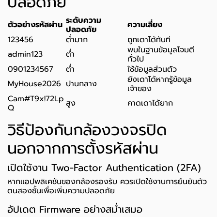
ปลอดภัย
ระดับความ
ตัวอย่างรหัสผ่าน
ความเสี่ยง
ปลอดภัย
123456
ต่ำมาก
ถูกเดาได้ทันที
พบในฐานข้อมูลโจมตี
admin123
ต่ำ
ทั่วไป
0901234567
ต่ำ
ใช้ข้อมูลส่วนตัว
ยังเดาได้หากรู้ข้อมูล
MyHouse2026
ปานกลาง
เจ้าของ
Cam#T9x!72Lp
สูง
คาดเดาได้ยาก
Q
วิธีป้องกันกล้องวงจรปิด
นอกจากการตั้งรหัสผ่าน
เปิดใช้งาน Two-Factor Authentication (2FA)
หากแอปพลิเคชันของกล้องรองรับ ควรเปิดใช้งานการยืนยันตัว
ตนสองชั้นเพื่อเพิ่มความปลอดภัย
อัปเดต Firmware อย่างสม่ำเสมอ