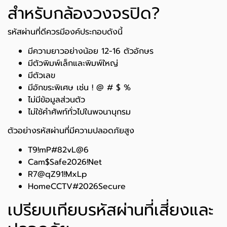
สำหรับกล้องวงจรปิด?
รหัสผ่านที่ดีควรมีองค์ประกอบดังนี้
มีความยาวอย่างน้อย 12-16 ตัวอักษร
มีตัวพิมพ์เล็กและพิมพ์ใหญ่
มีตัวเลข
มีอักขระพิเศษ เช่น ! @ # $ %
ไม่มีข้อมูลส่วนตัว
ไม่ใช้คำศัพท์ทั่วไปในพจนานุกรม
ตัวอย่างรหัสผ่านที่มีความปลอดภัยสูง
T9!mP#82vL@6
Cam$Safe2026!Net
R7@qZ91!MxLp
HomeCCTV#2026Secure
เปรียบเทียบรหัสผ่านที่เสี่ยงและ