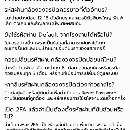
รหัสผ่านกล้องวงจรปิดควรยาวกี่ตัวอักษร?
แนะนำอย่างน้อย 12-16 ตัวอักษร และควรมีตัวพิมพ์ใหญ่ พิมพ์
เล็ก ตัวเลข และสัญลักษณ์พิเศษผสมกัน
ยังใช้รหัสผ่าน Default จากโรงงานได้หรือไม่?
ไม่ควรอย่างยิ่ง เพราะเป็นข้อมูลที่สามารถค้นหาได้จาก
อินเทอร์เน็ตและเป็นเป้าหมายอันดับแรกของแฮกเกอร์
ควรเปลี่ยนรหัสผ่านกล้องวงจรปิดบ่อยแค่ไหน?
สำหรับบ้านพักอาศัยแนะนำทุก 6 เดือน ส่วนองค์กรหรือธุรกิจ
ควรเปลี่ยนทุก 3 เดือน หรือทันทีเมื่อมีการเปลี่ยนผู้ดูแลระบบ
หากลืมรหัสผ่านกล้องวงจรปิดต้องทำอย่างไร?
ติดต่อผู้ผลิตหรือผู้ติดตั้งเพื่อดำเนินการ Reset Password
ตามขั้นตอนที่ถูกต้อง และหลีกเลี่ยงการใช้รหัสผ่านเดิมซ้ำอีกครั้ง
เปิด 2FA แล้วจำเป็นต้องตั้งรหัสผ่านที่ซับซ้อนหรือ
ไม่?
จำเป็น เพราะ 2FA เป็นเพียงชั้นป้องกันเพิ่มเติม รหัสผ่านที่แข็ง