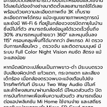
อะไรยึดติดเลยสามารถวางบนโต๊ะหรือชั้นแล้วใช้งาน
ได้เลยไม่ต้องจ้างช่างมาติดตั้งเลยสามารถใช้ได้เลย
พร้อมด้วยความละเอียดภาพถึง 3K เก็บราย
ละเอียดภาพได้ครบ แม้จะซูมขยายภาพเหตุการณ์
และยังมี Wi-Fi 6 ที่อยู่ในกล้องวงจรปิดภายในบ้าน
ซึ่งมีไม่กี่ตัว สามารถรับส่งข้อมูลได้รวดเร็วขึ้นถึง
30% สามารถหมุนซ้ายขวา 360° และหมุนขึ้นลง
115° ครอบคลุมพื้นที่ได้มากกว่า อัพเกรด AI ตรวจ
จับการเคลื่อนไหว , ตรวจจับ และติดตามมนุษย์ มี
ระบบ Full Color Night Vision คมชัด สีตรง แม้
จะแสงน้อย
หากมืดสนิทจะเปลี่ยนเป็นภาพขาว-ดำ มีระบบตรวจ
จับเสียงผิดปกติ แก้วแตก, กระจกแตก และเสียง
เด็กร้อง เมื่อกล้องตรวจพบจะแจ้งเตือนไปยัง
โทรศัพท์ทันที มีระบบ Two Way Audio มีไมค์
และลำโพงสนทนาผ่านกล้องได้ มีโหมดส่วนตัว ปิด
การบันทึกภาพเพื่อเพิ่มความส่วนตัว สามารถเชื่อม
ต่อแอปพลิเคชัน Mi Home ใช้งานง่าย และเสถียร