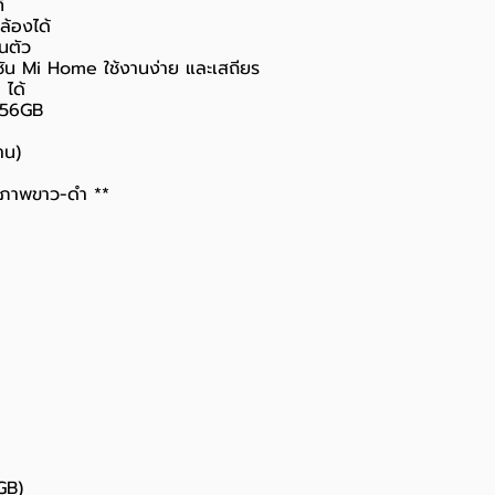
ี
้องได้
นตัว
ชัน Mi Home ใช้งานง่าย และเสถียร
 ได้
256GB
าน)
็นภาพขาว-ดำ **
GB)