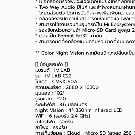
* เมื่อกล้องตรวจพบจะแจ้งเตือนไปยังโทรศัพท์ทันท
- Two Way Audio มีไมค์ และลำโพงสนทนาผ่านกล
- โหมดส่วนตัว ปิดการบันทึกภาพเพื่อเพิ่มความส่ว
-
กล้องวงจรปิดภายใน
สามารถเชื่อมต่อแอปพลิเค
* สามารถใช้งานร่วมกับอุปกรณ์ใน Mi Ecosystem
- รองรับหน่วยความจำ Micro-SD Card สูงสุด 
* ต้องเป็น Format Fat32 เท่านั้น
- สามารถติดตั้งกล้องแบบกลับหัว (ติดตั้งบนเพด
** Color Night Vision หากมืดสนิทจะเปลี่ยนเป
[[ ข้อมูลสินค้า ]]
แบรนด์ : IMILAB
รุ่น : IMILAB C22
โมเดล : CMSXJ60A
ความละเอียด : 2880 x 1620p
มุมมอง : 102°
รูรับแสง : F2.0
ระยะโฟกัส : 3.6 มิลลิเมตร
Night Vision : 4* 850nm infrared LED
WiFi : 6 (รองรับ 2.4 GHz)
ไมโครโฟน : รองรับ
ลำโพง : รองรับ
การเก็บข้อมูล : Cloud , Micro SD (สูงสุด 256 