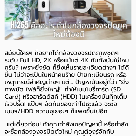
สมัยนี้ใครๆ ก็อยากได้กล้องวงจรปิดภาพชัดๆ
ระดับ Full HD, 2K หรือแม้แต่ 4K กันทั้งนั้นใช่ไหม
ครับ? เพราะยิ่งชัด ก็ยิ่งเห็นรายละเอียดต่างๆ ได้ดี
ขึ้น ไม่ว่าจะเป็นใบหน้าคนร้าย ป้ายทะเบียนรถ หรือ
เหตุการณ์สำคัญต่างๆ แต่... ปัญหามันอยู่ที่ว่า "ยิ่ง
ภาพชัด ไฟล์ก็ยิ่งใหญ่!" ทำให้เมมโมรี่การ์ด (SD
Card) หรือฮาร์ดดิสก์ (HDD) ในเครื่องบันทึกเต็ม
เร็วปรี๊ด! แป๊บๆ อัดทับของเก่าไปซะแล้ว จะซื้อ
เมมฯ/HDD ความจุเยอะๆ ก็แพงขึ้นไปอีก
แต่เดี๋ยวก่อน! ถ้าคุณกำลังเจอปัญหานี้ หรือกำลัง
จะซื้อกล้องวงจรปิดตัวใหม่ คุณต้องรู้จักกับ