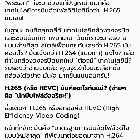
"พระเอก" ที่จะมาช่วยแก้ปัญหานี้ นั่นก็คือ
เทคโนโลยีการบีบอัดไฟล์วิดีโอที่ชื่อว่า "H.265"
นั่นเอง!
ในฐานะ คนที่คลุกคลีกับเทคโนโลยีกล้องวงจรปิด
และระบบบันทึกภาพมานาน วันนี้เราจะมาอธิบาย
แบบง่ายที่สุด สไตล์เพื่อนคุยกันเลยว่า H.265 มัน
คืออะไร? มันเจ๋งกว่า H.264 (แบบเก่า) ยังไง? แล้ว
ทำไมกล้องวงจรปิดยุคใหม่ "ต้องมี" เทคโนโลยีนี้?
รับรองว่าอ่านจบแล้ว คุณจะเข้าใจและเลือกซื้อ
กล้องได้อย่าง มั่นใจ มากขึ้นแน่นอนครับ!
H.265 (หรือ HEVC) มันคืออะไรกันแน่? (ง่ายๆ
คือ "นักบีบไฟล์อัจฉริยะ!")
ชื่อเต็มๆ: H.265 หรืออีกชื่อคือ HEVC (High
Efficiency Video Coding)
หน้าที่หลัก: มันคือ "มาตรฐานการบีบอัดไฟล์วิดีโอ
แบบใหม่ล่าสุด" ที่พัฒนาต่อยอดมาจาก H.264