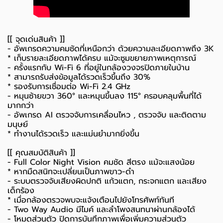
[[ จุดเด่นสินค้า ]]
- อัพเกรดความคมชัดที่เหนือกว่า ด้วยความละเอียดภาพถึง 3K
* เก็บรายละเอียดภาพได้ครบ แม้จะซูมขยายภาพเหตุการณ์
- ครั้งแรกกับ Wi-Fi 6 ที่อยู่ในกล้องวงจรปิดภายในบ้าน
* สามารถรับส่งข้อมูลได้รวดเร็วขึ้นถึง 30%
* รองรับการเชื่อมต่อ Wi-Fi 2.4 GHz
- หมุนซ้ายขวา 360° และหมุนขึ้นลง 115° ครอบคลุมพื้นที่ได้
มากกว่า
- อัพเกรด AI ตรวจจับการเคลื่อนไหว , ตรวจจับ และติดตาม
มนุษย์
* ทำงานได้รวดเร็ว และแม่นยำมากยิ่งขึ้น
[[ คุณสมบัติสินค้า ]]
- Full Color Night Vision คมชัด สีตรง แม้จะแสงน้อย
* หากมืดสนิทจะเปลี่ยนเป็นภาพขาว-ดำ
- ระบบตรวจจับเสียงผิดปกติ แก้วแตก, กระจกแตก และเสียง
เด็กร้อง
* เมื่อกล้องตรวจพบจะแจ้งเตือนไปยังโทรศัพท์ทันที
- Two Way Audio มีไมค์ และลำโพงสนทนาผ่านกล้องได้
- โหมดส่วนตัว ปิดการบันทึกภาพเพื่อเพิ่มความส่วนตัว