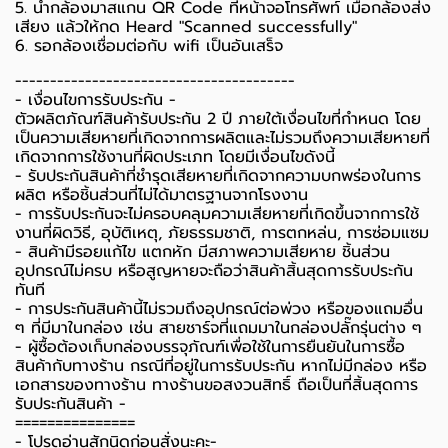
5. นำกล้องมาสแกน QR Code ที่หน้าจอโทรศัพท์ เมื่อกล้องส่ง
เสียง แล้วให้กด Heard "Scanned successfully"
6. รอกล้องเชื่อมต่อกับ wifi เป็นอันเสร็จ
----------------------------------------
-️ เงื่อนไขการรับประกัน -️
ตัวผลิตภัณฑ์สินค้ารับประกัน 2 ปี ภายใต้เงื่อนไขที่กำหนด โดย
เป็นความเสียหายที่เกิดจากการผลิตและไม่รวมถึงความเสียหายที่
เกิดจากการใช้งานที่ผิดประเภท โดยมีเงื่อนไขดังนี้
- รับประกันสินค้าที่ชำรุดเสียหายที่เกิดจากความบกพร่องในการ
ผลิต หรือชิ้นส่วนที่ไม่ได้มาตรฐานจากโรงงาน
- การรับประกันจะไม่ครอบคลุมความเสียหายที่เกิดขึ้นจากการใช้
งานที่ผิดวิธี, อุบัติเหตุ, ภัยธรรมชาติ, การตกหล่น, การซ่อมแซม
- สินค้ามีรอยแก้ไข แตกหัก มีสภาพความเสียหาย ชิ้นส่วน
อุปกรณ์ไม่ครบ หรือสูญหายจะถือว่าสินค้าสิ้นสุดการรับประกัน
ทันที
- การประกันสินค้านี้ไม่รวมถึงอุปกรณ์ต่อพ่วง หรือของแถมอื่น
ๆ ที่มีมาในกล่อง เช่น สายชาร์จที่แถมมาในกล่องปลั๊กรุ่นต่าง ๆ
-️ ผู้ซื้อต้องเก็บกล่องบรรจุภัณฑ์เพื่อใช้ในการยืนยันในการซื้อ
สินค้ากับทางร้าน กรณีที่อยู่ในการรับประกัน หากไม่มีกล่อง หรือ
เอกสารของทางร้าน ทางร้านขอสงวนสิทธิ์ ถือเป็นที่สิ้นสุดการ
รับประกันสินค้า -️
===============
-️ โปรดอ่านสักนิดก่อนสั่งนะคะ-️