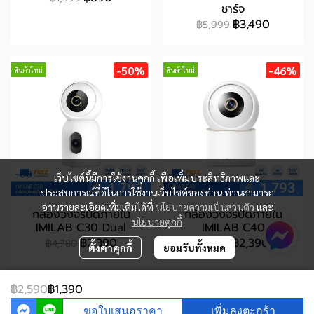
ชาร์จ
฿3,490
฿5,999
-50%
-46%
สินค้าใหม่
สินค้าใหม่
เว็บไซต์นี้มีการใช้งานคุกกี้ เพื่อเพิ่มประสิทธิภาพและ
ประสบการณ์ที่ดีในการใช้งานเว็บไซต์ของท่าน ท่านสามารถ
อ่านรายละเอียดเพิ่มเติมได้ที่
นโยบายความเป็นส่วนตัว
และ
กล้องวงจรปิดภายใน
กล้องวงจรปิดภายใน
นโยบายคุกกี้
IMILAB C30 Dual
IMILAB C40
฿2,390
฿2,390
฿4,780
฿4,390
ตั้งค่าคุกกี้
ยอมรับทั้งหมด
฿2,590
฿1,390
ขอใบเสนอราคา
เพิ่มลงตะกร้า